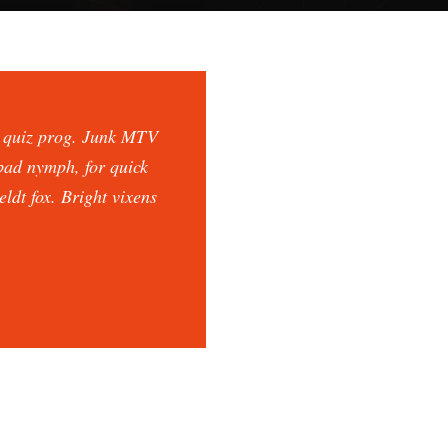
x quiz prog. Junk MTV
 bad nymph, for quick
ldt fox. Bright vixens