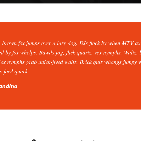
, brown fox jumps over a lazy dog. DJs flock by when MTV a
ed by fox whelps. Bawds jog, flick quartz, vex nymphs. Waltz,
Fox nymphs grab quick-jived waltz. Brick quiz whangs jumpy ve
y fowl quack.
andino