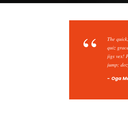
“
The quick
quiz grac
jigs vex! 
jump; doz
Oga M