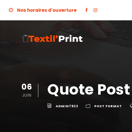
Nos horaires d'ouverture
Quote Post
06
JUIN
ADMIN7922
POST FORMAT