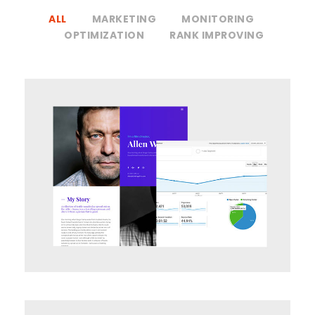
ALL
MARKETING
MONITORING
OPTIMIZATION
RANK IMPROVING