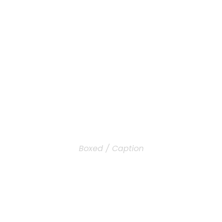
NOS TECH
LERY GRID 2 COL
Boxed / Caption