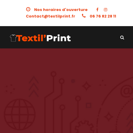
Nos horaires d'ouverture
Contact@textilprint.fr
06 76 82 28 11